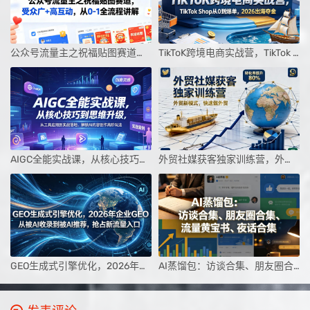
公众号流量主之祝福贴图赛道，受众广+高互动，从0-1全流程讲解
TikToK跨境电商实战营，TikTok Shop从0到爆单，2026出海夺金
AIGC全能实战课，从核心技巧到思维升级，从工具应用到实战落地，解锁AI内容创作高阶玩法
外贸社媒获客独家训练营，外贸新模式，快速做外贸（更新26年4月）
GEO生成式引擎优化，2026年企业GEO从被AI收录到被AI推荐，抢占新流量入口
AI蒸馏包：访谈合集、朋友圈合集、流量黄宝书、夜话合集【文档】