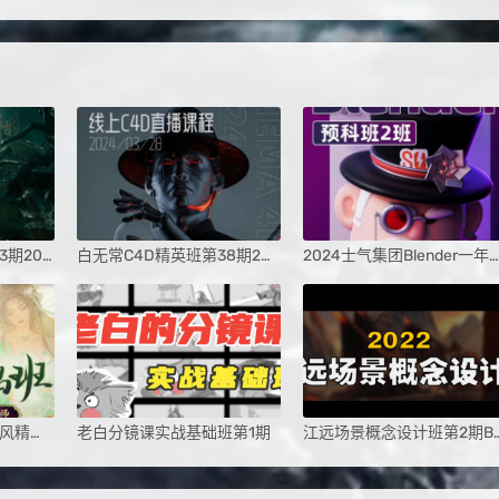
白无常超级blender第3期2024
白无常C4D精英班第38期2024
2024士气集团Blender一年级二期预科班
2024光翼三三老师国风精品班
老白分镜课实战基础班第1期
江远场景概念设计班第2期