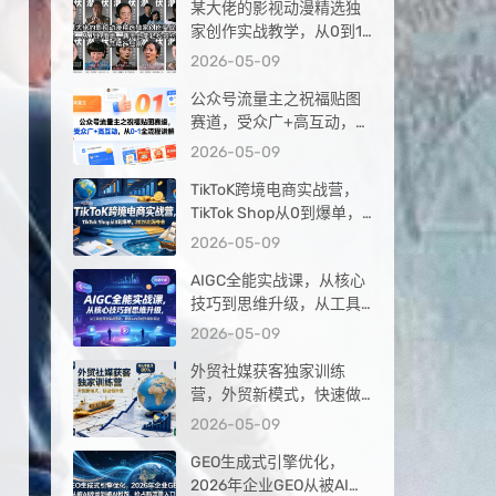
某大佬的影视动漫精选独
家创作实战教学，从0到1
落地，新手也能轻松签约
2026-05-09
抖音精选独家
公众号流量主之祝福贴图
赛道，受众广+高互动，从
0-1全流程讲解
2026-05-09
TikToK跨境电商实战营，
TikTok Shop从0到爆单，
2026出海夺金
2026-05-09
AIGC全能实战课，从核心
技巧到思维升级，从工具
应用到实战落地，解锁AI
2026-05-09
内容创作高阶玩法
外贸社媒获客独家训练
营，外贸新模式，快速做
外贸（更新26年4月）
2026-05-09
GEO生成式引擎优化，
2026年企业GEO从被AI收