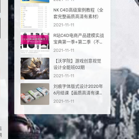
NK C4D高级案例教程（全
套完整画质高清有素材）
2021-11-11
R站C4D电商产品建模实战
宝典第一季+第二季（不加
密画质高清）
2021-11-11
【沃学院】游戏创意视觉
设计全能班02期
2021-11-11
刘痕字体版式设计2020年
6月结课【画质高清有课
件】
2021-11-11
篇
期