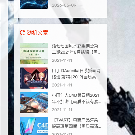
录到被AI推荐，抢占新流
2026-05-09
量入口
随机文章
诣七七国风水彩集训营第
二期2021年8月结课【画
质不错】
2021-11-11
口丁 DAdonika日系插画网
络班 第7期 2019(画质高
清)
2021-11-11
小田仙人C4D第四期2021
年不加密【画质不错有素
材】
2021-11-11
【TVART】电商产品渲染
提高班第四期【画质高清
有素材】
2021-11-11