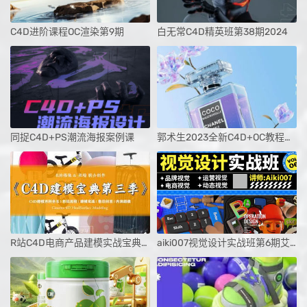
C4D进阶课程OC渲染第9期
白无常C4D精英班第38期2024
同捉C4D+PS潮流海报案例课
郭术生2023全新C4D+OC教程光影质感与美学
R站C4D电商产品建模实战宝典第三季
aiki007视觉设计实战班第6期艾琦