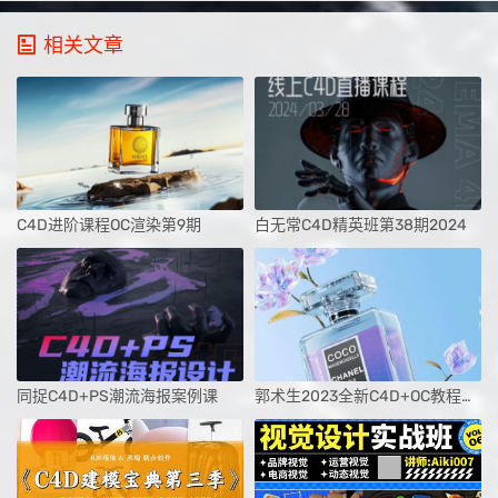
相关文章
C4D进阶课程OC渲染第9期
白无常C4D精英班第38期2024
同捉C4D+PS潮流海报案例课
郭术生2023全新C4D+OC教程光影质感与美学