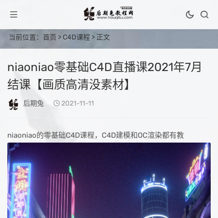
当前位置：
首页
>
C4D课程
> 正文
niaoniao零基础C4D直播课2021年7月
结课【画质高清没素材】
后期兔
2021-11-11
niaoniao的零基础C4D课程，C4D建模和OC渲染都有教