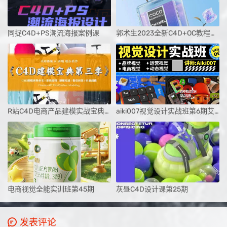
同捉C4D+PS潮流海报案例课
郭术生2023全新C4D+OC教程光影质感与美学
R站C4D电商产品建模实战宝典第三季
aiki007视觉设计实战班第6期艾琦
电商视觉全能实训班第45期
灰昼C4D设计课第25期
发表评论