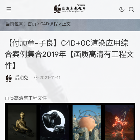
当前位置：
首页
>
C4D课程
> 正文
【付顽童-子良】C4D+OC渲染应用综
合案例集合2019年【画质高清有工程文
件】
后期兔
2021-11-11
画质高清有工程文件