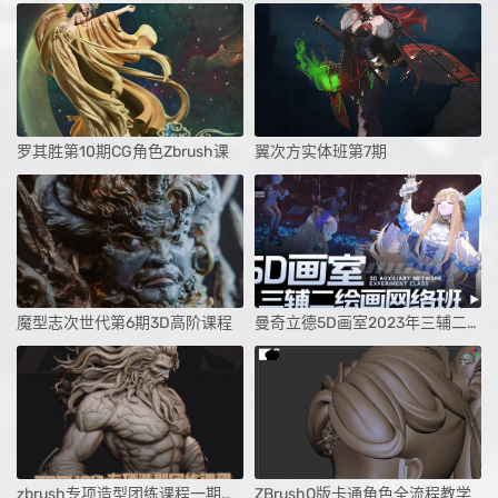
罗其胜第10期CG角色Zbrush课
翼次方实体班第7期
魔型志次世代第6期3D高阶课程
曼奇立德5D画室2023年三辅二课程
zbrush专项造型团练课程一期（宙斯）2023
ZBrushQ版卡通角色全流程教学