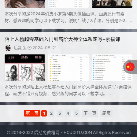
本次分享的是2024年俏皮小罗第6期头像插画课、画质还行有素
材、感兴趣的同学可以下载学习。说明：缺了3节课，分别是2-3、
5-1、5-2...
陌上人杨超零基础入门到高阶大神全体系速写+素描课
后期兔
2024-08-21
本次分享的是陌上人杨超零基础入门到高阶大神全体系速写+素描课
程、画质不错只有视频、感兴趣的同学可以下载学习。...
第一页
1
2
3
4
5
下一页
尾页
© 2018-2022 后期兔教程网 - HOUQITU.COM All Rights Reserved