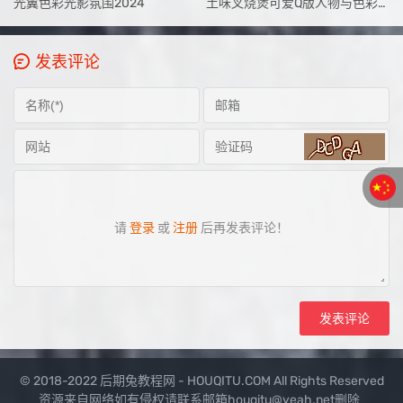
光翼色彩光影氛围2024
土味叉烧煲可爱Q版人物与色彩团练2024
发表评论
请
登录
或
注册
后再发表评论！
© 2018-2022 后期兔教程网 - HOUQITU.COM All Rights Reserved
资源来自网络如有侵权请联系邮箱houqitu@yeah.net删除