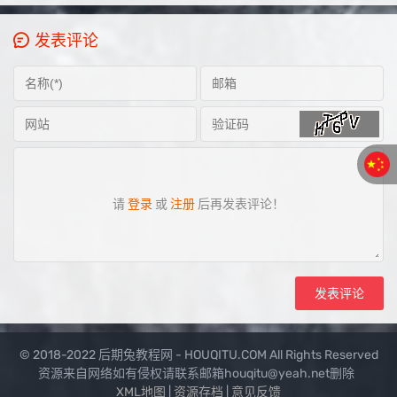
发表评论
请
登录
或
注册
后再发表评论！
© 2018-2022 后期兔教程网 - HOUQITU.COM All Rights Reserved
资源来自网络如有侵权请联系邮箱houqitu@yeah.net删除
XML地图
|
资源存档
|
意见反馈