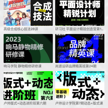
高级合成核心技法28讲
研习社 平面设计精锐创造营第1期课程2024
响马学院 静物精修研修课
尚道设研品牌精英班第24期
卢帅版式+动态进阶班第六期
卢帅设计学院第7期动态+版式课