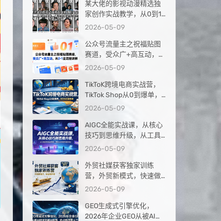
某大佬的影视动漫精选独
家创作实战教学，从0到1
落地，新手也能轻松签约
2026-05-09
抖音精选独家
公众号流量主之祝福贴图
赛道，受众广+高互动，从
0-1全流程讲解
2026-05-09
TikToK跨境电商实战营，
TikTok Shop从0到爆单，
2026出海夺金
2026-05-09
AIGC全能实战课，从核心
技巧到思维升级，从工具
应用到实战落地，解锁AI
2026-05-09
内容创作高阶玩法
外贸社媒获客独家训练
营，外贸新模式，快速做
外贸（更新26年4月）
2026-05-09
GEO生成式引擎优化，
2026年企业GEO从被AI收