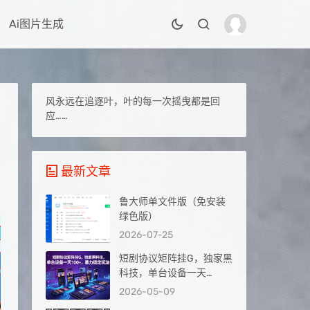
Ai图片生成
风永远在追逐叶，叶的每一次摇曳都是回
应……
最新文章
鲁大师单文件版（免安装
绿色版）
2026-07-25
短剧协议矩阵挂G，独家黑
科技，单台设备一天
100+，暴力稳定玩法【揭
2026-05-09
秘】