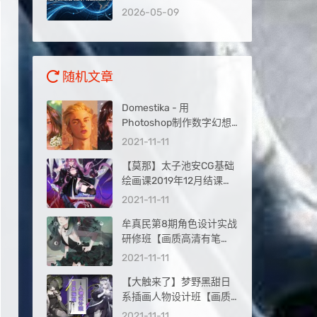
录到被AI推荐，抢占新流
2026-05-09
量入口
随机文章
Domestika - 用
Photoshop制作数字幻想
肖像【画质高清有笔刷】
2021-11-11
【莫那】太子池安CG基础
绘画课2019年12月结课
【画质高清】
2021-11-11
牟真民第8期角色设计实战
研修班【画质高清有笔
刷】
2021-11-11
【大触来了】梦野黑甜日
系插画人物设计班【画质
高清2021年1月完结】
2021-11-11