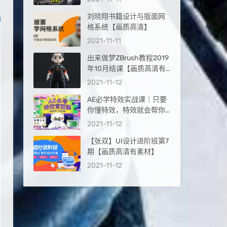
刘晓翔书籍设计与版面网
格系统【画质高清】
2021-11-11
出来做梦ZBrush教程2019
年10月结课【画质高清有
素材】
2021-11-12
AE必学特效实战课｜只要
你懂特效，特效就会帮你
2021年3月完结【画质高
2021-11-12
清有素材】
【张双】UI设计进阶班第7
期【画质高清有素材】
2021-11-12