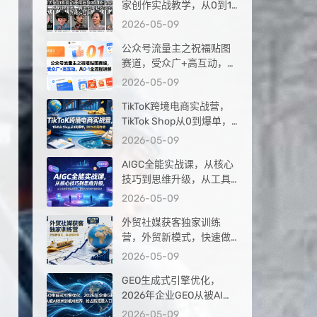
家创作实战教学，从0到1
落地，新手也能轻松签约
2026-05-09
抖音精选独家
公众号流量主之祝福贴图
赛道，受众广+高互动，从
0-1全流程讲解
2026-05-09
TikToK跨境电商实战营，
TikTok Shop从0到爆单，
2026出海夺金
2026-05-09
AIGC全能实战课，从核心
技巧到思维升级，从工具
应用到实战落地，解锁AI
2026-05-09
内容创作高阶玩法
外贸社媒获客独家训练
营，外贸新模式，快速做
外贸（更新26年4月）
2026-05-09
GEO生成式引擎优化，
2026年企业GEO从被AI收
录到被AI推荐，抢占新流
2026-05-09