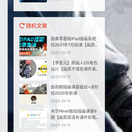
量入口
随机文章
苗桑零基础iPad插画系统
班2021年7月结课【画质高
清有课件素材】
2021-11-11
【李圣元】原画人CG角色
设计【画质不错有课件素
材】
2021-11-11
鱼雨桐插画课基础班+进阶
班2020年新课
2021-11-11
米奈Minet板绘插画课第8
期【画质高清有课件和笔
刷】
2021-11-11