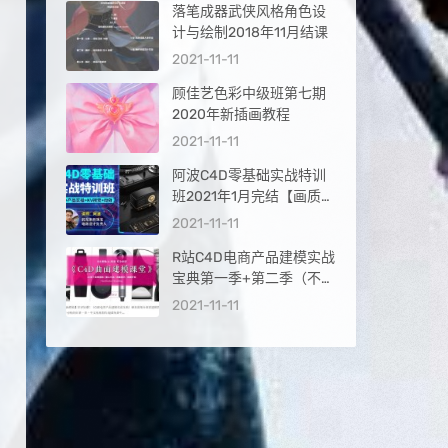
落笔成器武侠风格角色设
计与绘制2018年11月结课
2021-11-11
顾佳艺色彩中级班第七期
2020年新插画教程
2021-11-11
阿波C4D零基础实战特训
班2021年1月完结【画质高
清有部分工程文件】
2021-11-11
R站C4D电商产品建模实战
宝典第一季+第二季（不加
密画质高清）
2021-11-11