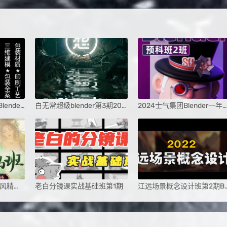
卢帅第3期包装设计+Blender全能班
白无常超级blender第3期2024
2024士气集团Blender一年级二期预科班
2024光翼三三老师国风精品班
老白分镜课实战基础班第1期
江远场景概念设计班第2期