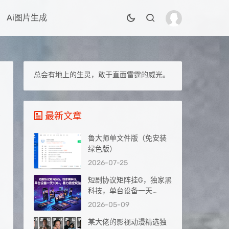
Ai图片生成
总会有地上的生灵，敢于直面雷霆的威光。
最新文章
鲁大师单文件版（免安装
绿色版）
2026-07-25
短剧协议矩阵挂G，独家黑
科技，单台设备一天
100+，暴力稳定玩法【揭
2026-05-09
秘】
某大佬的影视动漫精选独