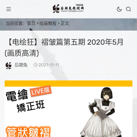
当前位置：
首页
>
绘画教程
> 正文
【电绘狂】褶皱篇第五期 2020年5月
(画质高清)
后期兔
2021-11-11