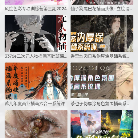
风绽色彩专项训练营第三期2024
仙子狗尾巴花插画头像+立绘设计系统课第1期
3376e二次元人物插画基础班课程
香菜炒肉日系伪厚涂基础系统课第3期
蓉儿年度商业插画六合一系统课
茶也子伪厚涂角色氛围插画系统课第2期2024